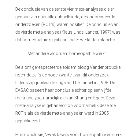
 op de
De conclusie van de eerste vier meta-analyses die er
e. Hierdoor
gedaan zijn naar alle dubbelblinde, gerandomiseerde
 website-
onderzoeken (RCT’s) waren positief. De conclusie van
ren
de vierde meta-analyse (Klaus Linde, Lancet, 1997) was
nte
dat homeopathie significant beter werkt dan placebo.
enties
gebaseerd
Met andere woorden: homeopathie werkt.
 gedrag van
ezoeker.
De alom gerespecteerde epidemioloog Vandenbroucke
noemde zelfs de hoge kwaliteit van dit onderzoek
tijdens zijn jubileumlezing van The Lancet in 1998. De
uren
EASAC baseert haar conclusie echter op een vijfde
meta-analyse, namelijk die van Shang en Egger. Deze
meta-analyse is gebaseerd op voornamelijk dezelfde
RCT’s als de vierde meta-analyse en werd in 2005
gepubliceerd.
Hun conclusie, ‘zwak bewijs voor homeopathie en sterk