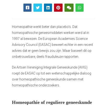
s kan de
e niet
oneren.
ieken
Homeopathie
werkt beter dan placebo’s. Dat
ische
homeopathische geneesmiddelen werken werd al in
s worden
1997 al bewezen. De European Academies Science
kt om
Advisory Council (EASAC) beweert echter in een recent
em
advies dat er geen bewijs zou zijn. Maar baseert dit op
tie te
onbetrouwbare, deels frauduleuze rapporten.
elen over
drag van
De Artsen Vereniging Integrale Geneeskunde (AVIG)
zoeker op
roept de EASAC op tot een wetenschappelijke dialoog
site.
over homeopathische geneeskunde samen met
homeopathische onderzoekers.
ing
ingcookies
 gebruikt
Homeopathie of reguliere geneeskunde
oekers te