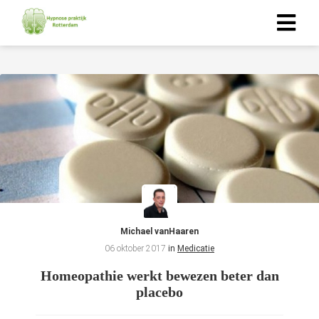
ngen
-policy
oneel
onele
s zijn
kelijk om
Michael vanHaaren
bsite te
06 oktober 2017
in
Medicatie
ken. Ze
Homeopathie werkt bewezen beter dan
 gebruikt
placebo
asisfuncties
der deze