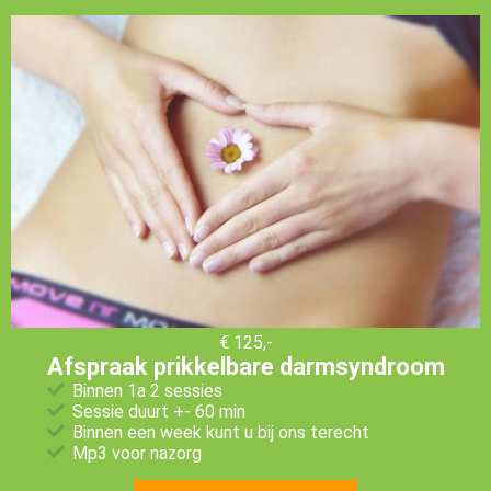
€ 125,-
Afspraak prikkelbare darmsyndroom
Binnen 1a 2 sessies
Sessie duurt +- 60 min
Binnen een week kunt u bij ons terecht
Mp3 voor nazorg