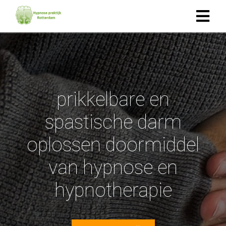
ngen
-policy
prikkelbare en
spastische darm
oneel
onele
oplossen doormiddel
s zijn
kelijk om
van hypnose en
bsite te
ken. Ze
hypnotherapie
 gebruikt
asisfuncties
der deze