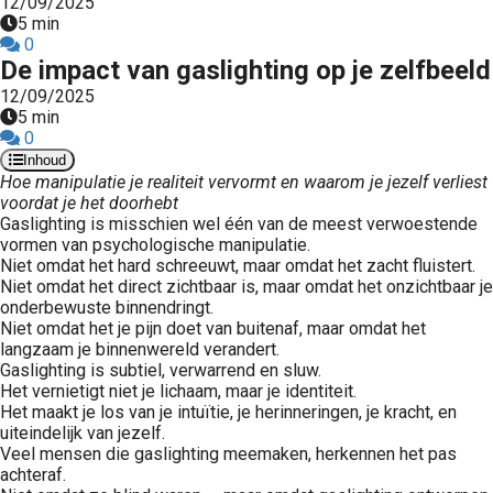
12/09/2025
 op de
5 min
0
e. Hierdoor
De impact van gaslighting op je zelfbeeld
 website-
12/09/2025
ren
5 min
nte
0
enties
Inhoud
gebaseerd
Hoe manipulatie je realiteit vervormt en waarom je jezelf verliest
voordat je het doorhebt
 gedrag van
Gaslighting is misschien wel één van de meest verwoestende
ezoeker.
vormen van psychologische manipulatie.
Niet omdat het hard schreeuwt, maar omdat het zacht fluistert.
Niet omdat het direct zichtbaar is, maar omdat het onzichtbaar je
uren
onderbewuste binnendringt.
Niet omdat het je pijn doet van buitenaf, maar omdat het
langzaam je binnenwereld verandert.
Gaslighting is subtiel, verwarrend en sluw.
Het vernietigt niet je lichaam, maar je identiteit.
Het maakt je los van je intuïtie, je herinneringen, je kracht, en
uiteindelijk van jezelf.
Veel mensen die gaslighting meemaken, herkennen het pas
achteraf.