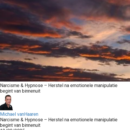
s kan de
e niet
oneren.
ieken
ische
s worden
kt om
em
tie te
elen over
drag van
Narcisme & Hypnose – Herstel na emotionele manipulatie
zoeker op
begint van binnenuit
site.
ing
Michael vanHaaren
ingcookies
Narcisme & Hypnose – Herstel na emotionele manipulatie
 gebruikt
begint van binnenuit
oekers te