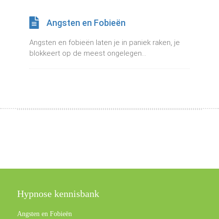
 op de
e. Hierdoor
Angsten en Fobieën
 website-
Angsten en fobieën laten je in paniek raken, je
ren
blokkeert op de meest ongelegen...
nte
enties
gebaseerd
 gedrag van
ezoeker.
uren
Hypnose kennisbank
Angsten en Fobieën