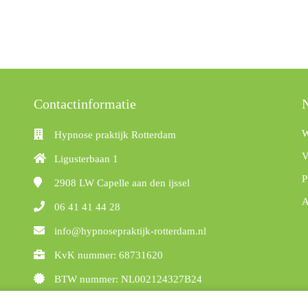
Contactinformatie
N
W
Hypnose praktijk Rotterdam
V
Ligusterbaan 1
P
2908 LW
Capelle aan den ijssel
A
06 41 41 44 28
info@hypnosepraktijk-rotterdam.nl
KvK nummer: 68731620
BTW nummer: NL002124327B24