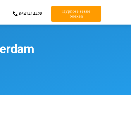
Hypnose sessie
0641414428
boeken
tterdam