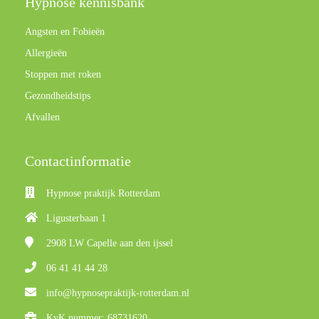
Hypnose kennisbank
Angsten en Fobieën
Allergieën
Stoppen met roken
Gezondheidstips
Afvallen
Contactinformatie
Hypnose praktijk Rotterdam
Ligusterbaan 1
2908 LW
Capelle aan den ijssel
06 41 41 44 28
info@hypnosepraktijk-rotterdam.nl
KvK nummer: 68731620