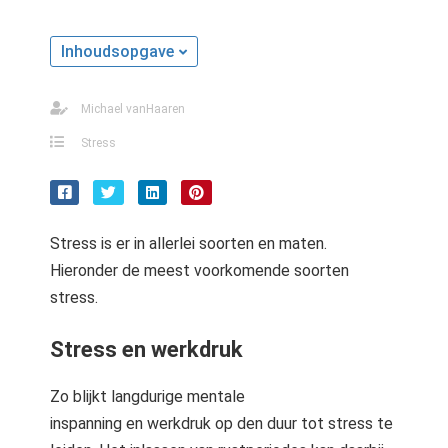
s kan de
e niet
Inhoudsopgave
oneren.
ieken
Michael vanHaaren
ische
Stress
s worden
kt om
em
tie te
Stress is er in allerlei soorten en maten.
elen over
Hieronder de meest voorkomende soorten
drag van
stress.
zoeker op
site.
Stress en werkdruk
ing
ingcookies
Zo blijkt langdurige mentale
 gebruikt
inspanning en werkdruk op den duur tot stress te
oekers te