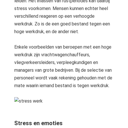
leiden. Het inlassen van rustperiodes kan daarbij
 op de
stress voorkomen. Mensen kunnen echter heel
e. Hierdoor
verschillend reageren op een verhoogde
 website-
werkdruk. Zo is de een goed bestand tegen een
ren
hoge werkdruk, en de ander niet.
nte
enties
gebaseerd
Enkele voorbeelden van beroepen met een hoge
 gedrag van
werkdruk zijn vrachtwagenchauffeurs,
ezoeker.
vliegverkeersleiders, verpleegkundigen en
managers van grote bedrijven. Bij de selectie van
personeel wordt vaak rekening gehouden met de
uren
mate waarin iemand bestand is tegen werkdruk.
Stress en emoties