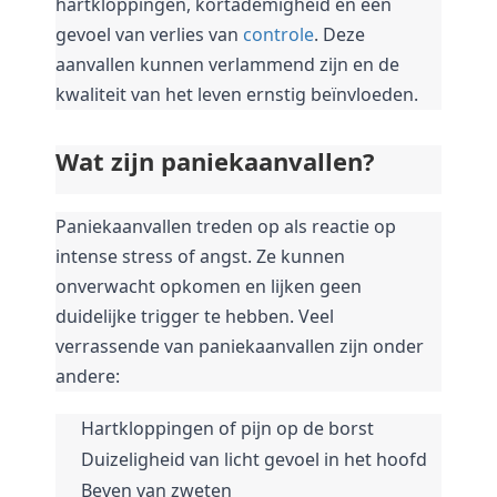
hartkloppingen, kortademigheid en een 
 op de
gevoel van verlies van 
controle
. 
Deze 
e. Hierdoor
aanvallen kunnen verlammend zijn en de 
 website-
kwaliteit van het leven ernstig beïnvloeden.
ren
nte
enties
Wat zijn paniekaanvallen?
gebaseerd
 gedrag van
Paniekaanvallen treden op als reactie op 
ezoeker.
intense stress of angst. 
Ze kunnen 
onverwacht opkomen en lijken geen 
uren
duidelijke trigger te hebben. 
Veel 
verrassende van paniekaanvallen zijn onder 
andere:
Hartkloppingen of pijn op de borst
Duizeligheid van licht gevoel in het hoofd
Beven van zweten