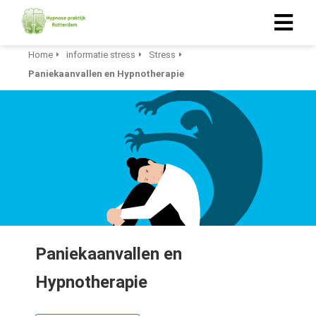
Home
informatie stress
Stress
Paniekaanvallen en Hypnotherapie
ngen
-policy
oneel
onele
s zijn
kelijk om
bsite te
Paniekaanvallen en
ken. Ze
 gebruikt
Hypnotherapie
asisfuncties
der deze