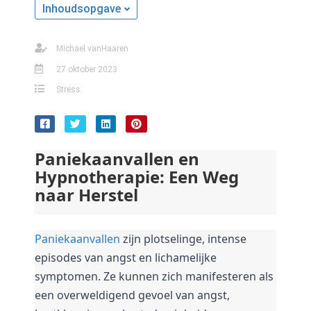
s kan de
Inhoudsopgave
e niet
oneren.
Michael vanHaaren
ieken
27 oktober 2023
ische
Stress
s worden
kt om
em
Paniekaanvallen en 
tie te
Hypnotherapie: Een Weg 
elen over
naar Herstel
drag van
zoeker op
site.
Paniekaanvallen
 zijn plotselinge, intense 
ing
episodes van angst en lichamelijke 
ingcookies
symptomen. 
Ze kunnen zich manifesteren als 
 gebruikt
een overweldigend gevoel van angst, 
oekers te