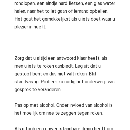
rondlopen, een eindje hard fietsen, een glas water
 op de
halen, naar het toilet gaan of iemand opbellen.
e. Hierdoor
Het gaat het gemakkelijkst als u iets doet waar u
 website-
ren
plezier in heeft.
nte
enties
gebaseerd
 gedrag van
Zorg dat u altijd een antwoord klaar heeft, als
ezoeker.
men u iets te roken aanbiedt. Leg uit dat u
gestopt bent en dus niet wilt roken. Blijf
uren
standvastig. Probeer zo nodig het onderwerp van
gesprek te veranderen.
Pas op met alcohol. Onder invloed van alcohol is
het moeilijk om nee te zeggen tegen roken.
Als u toch een onweerstaanbare drang heeft om