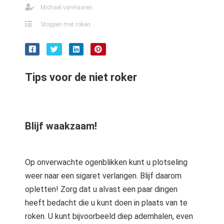
s kan de
Michael vanHaaren
e niet
Stoppen met roken
oneren.
ieken
ische
Tips voor de niet roker
s worden
kt om
em
tie te
Blijf waakzaam!
elen over
drag van
zoeker op
site.
Op onverwachte ogenblikken kunt u plotseling
weer naar een sigaret verlangen. Blijf daarom
ing
opletten! Zorg dat u alvast een paar dingen
ingcookies
heeft bedacht die u kunt doen in plaats van te
 gebruikt
roken. U kunt bijvoorbeeld diep ademhalen, even
oekers te