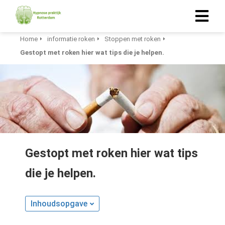
Home
informatie roken
Stoppen met roken
Gestopt met roken hier wat tips die je helpen.
ngen
-policy
oneel
onele
s zijn
Gestopt met roken hier wat tips
kelijk om
bsite te
die je helpen.
ken. Ze
 gebruikt
Inhoudsopgave
asisfuncties
der deze